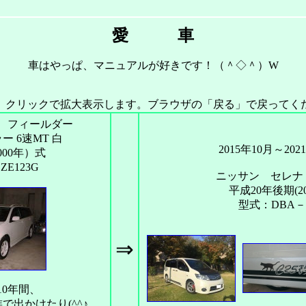
愛 車
車はやっぱ、マニュアルが好きです！（＾◇＾）W
、クリックで拡大表示します。ブラウザの「戻る」で戻ってく
 フィールダー
 6速MT 白
2015年10月～202
000年）式
ZE123G
ニッサン セレナ
平成20年後期(20
型式：DBA－
⇒
10年間、
で出かけたり(^^♪