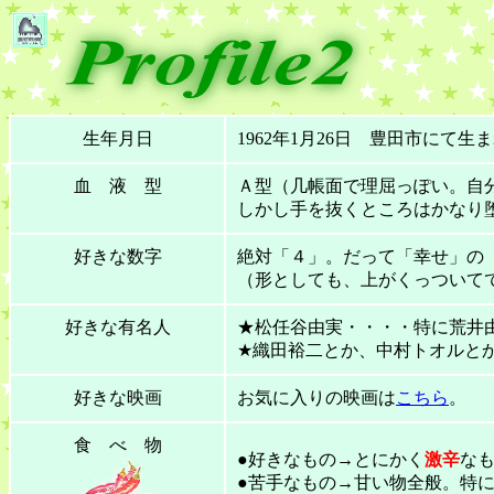
生年月日
1962年1月26日 豊田市にて
血 液 型
Ａ型（几帳面で理屈っぽい。自
しかし手を抜くところはかなり
好きな数字
絶対「４」。だって「幸せ」の
（形としても、上がくっついて
好きな有名人
★松任谷由実・・・・特に荒井
★織田裕二とか、中村トオルと
好きな映画
お気に入りの映画は
こちら
。
食 べ 物
●好きなもの→とにかく
激辛
なも
●苦手なもの→甘い物全般。特