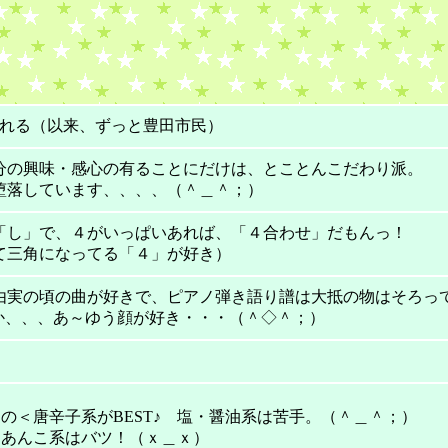
生まれる（以来、ずっと豊田市民）
分の興味・感心の有ることにだけは、とことんこだわり派。
堕落しています、、、、（＾＿＾；）
「し」で、４がいっぱいあれば、「４合わせ」だもんっ！
て三角になってる「４」が好き）
由実の頃の曲が好きで、ピアノ弾き語り譜は大抵の物はそろっ
か、、、あ～ゆう顔が好き・・・（＾◇＾；）
の＜唐辛子系がBEST♪ 塩・醤油系は苦手。（＾＿＾；）
にあんこ系はバツ！（ｘ＿ｘ）