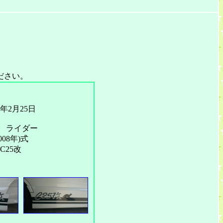
ださい。
1年2月25日
 ライダー
08年)式
C25改