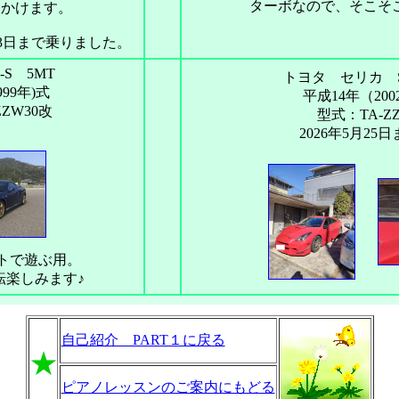
ターボなので、そこそ
出かけます。
月13日まで乗りました。
S 5MT
トヨタ セリカ SS
999年)式
平成14年（20
ZW30改
型式：
TA-
ZZ
2026年5月25
トで遊ぶ用。
転楽しみます♪
自己紹介 PART１に戻る
★
ピアノレッスンのご案内にもどる