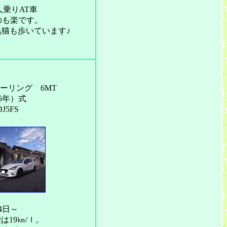
人乗りAT車
のも楽です。
黒猫も歩いています♪
ツーリング
6MT
15年）式
J5FS
14日～
19㎞/ｌ。