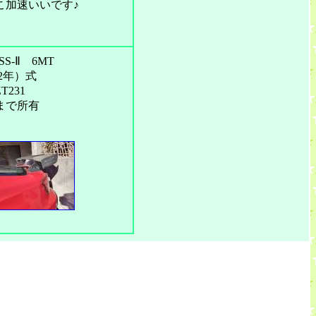
こ加速いいです♪
-Ⅱ 6MT
02年）式
T231
日まで所有