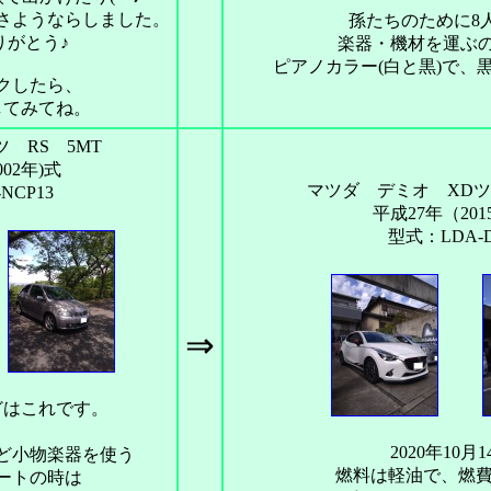
えでさようならしました。
孫たちのために8
りがとう♪
楽器・機材を運ぶ
ピアノカラー(白と黒)で、
クしたら、
してみてね。
 RS 5MT
002年)式
マツダ デミオ XD
NCP13
平成27年（20
型式：LDA-D
⇒
どはこれです。
、
2020年10月
ど小物楽器を使う
燃料は軽油で、燃費は
ートの時は