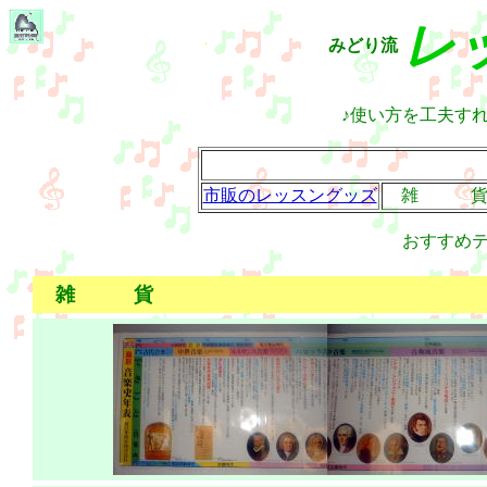
レ
みどり流
♪使い方を工夫す
市販のレッスングッズ
雑 
おすすめ
雑 貨